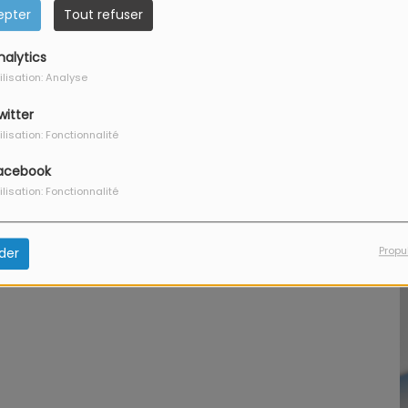
epter
Tout refuser
nalytics
ilisation: Analyse
g
witter
ilisation: Fonctionnalité
acebook
ilisation: Fonctionnalité
Propu
der