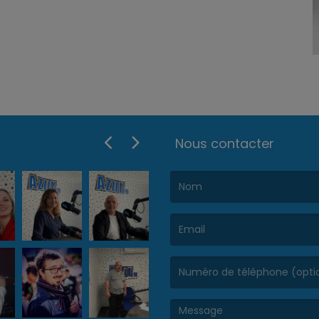
Nous contacter
(Le nom est obligatoire. )
(L’email est obligatoire. )