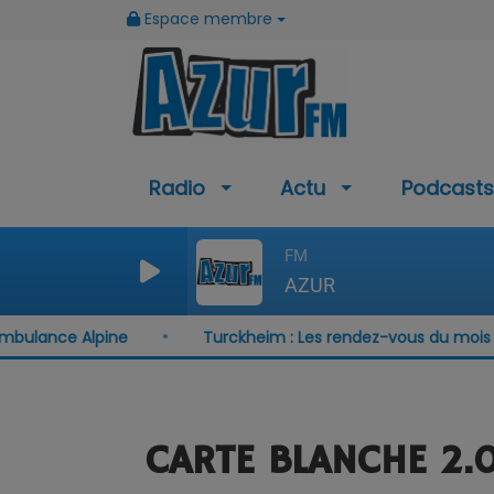
Espace membre
Radio
Actu
Podcasts
FM
AZUR
lance Alpine
Turckheim : Les rendez-vous du mois d'ao
CARTE BLANCHE 2.