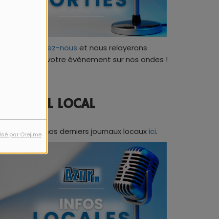
Contactez-nous
et nous relayerons
ratuitement votre évènement sur nos ondes !
JOURNAL LOCAL
Retrouvez nos derniers journaux locaux
ici
.
lsé par Orejime