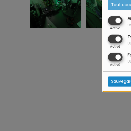
Tout acc
A
Ut
Activé
T
Ut
Activé
F
Ut
Activé
Sauvegar