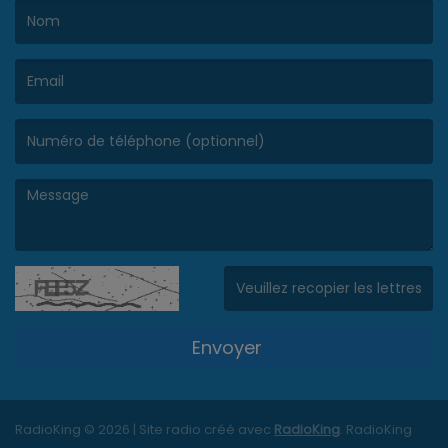
(Le nom est obligatoire. )
(L’email est obligatoire. )
(Le message est obligatoire. )
(Captcha invalide. )
Envoyer
RadioKing © 2026 | Site radio créé avec
RadioKing
. RadioKing