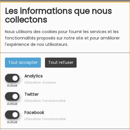
Les informations que nous
collectons
Vous êtes employeur et vous recrutez ?
Pensez AZUR FM pour diffuser vos offres d’emploi.
Nous utilisons des cookies pour fournir les services et les
Contactez-nous au 03 88 92 05 05 ou
contact@azur-
fonctionnalités proposés sur notre site et pour améliorer
l'expérience de nos utilisateurs.
fm.com
Tout accepter
Tout refuser
Analytics
L'Equipe Azur FM
Utilisation: Analyse
Activé
Twitter
Utilisation: Fonctionnalité
Activé
Facebook
Utilisation: Fonctionnalité
Activé