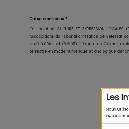
Qui sommes nous ?
L’association CULTURE ET EXPRESSION LOCALES (R
Associations du Tribunal d’Instance de Sélestat so
situé à Sélestat (67600), 101 route de Colmar, exp
terrestre en mode numérique et analogique dén
Les i
Nous utilis
notre site 