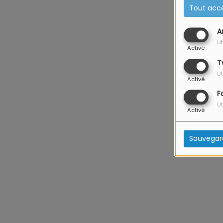
Tout acc
A
Ut
Activé
T
Ut
Activé
F
Ut
Activé
Sauvegar