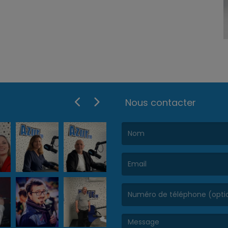
Nous contacter
(Le nom est obligatoire. )
(L’email est obligatoire. )