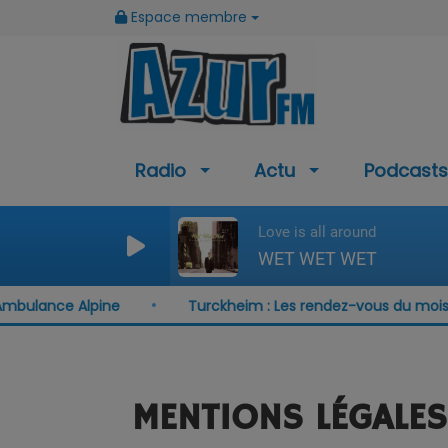
Espace membre
Radio
Actu
Podcasts
Love is all around
WET WET WET
bulance Alpine
Turckheim : Les rendez-vous du mois d'
MENTIONS LÉGALES