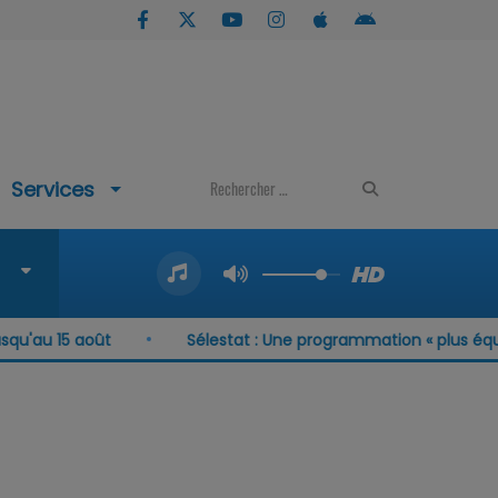
Services
u'au 15 août
Sélestat : Une programmation « plus équil