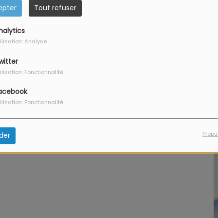
epter
Tout refuser
nalytics
ilisation: Analyse
g
witter
ilisation: Fonctionnalité
acebook
ilisation: Fonctionnalité
Propu
der