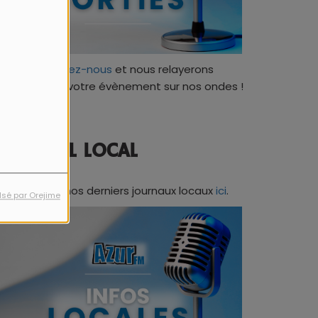
Contactez-nous
et nous relayerons
ratuitement votre évènement sur nos ondes !
JOURNAL LOCAL
Retrouvez nos derniers journaux locaux
ici
.
lsé par Orejime