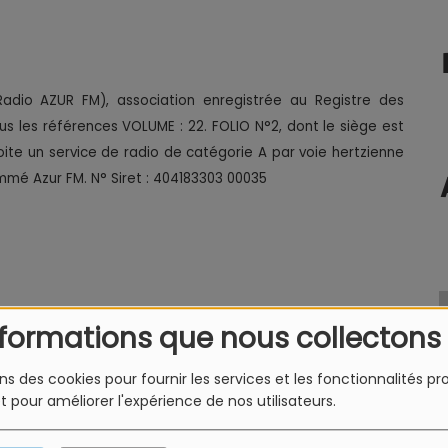
adio AZUR FM), association enregistrée au Registre des
us les références VOLUME : 22. FOLIO N°2, dont le siège est
loite un service de radio de catégorie A par
voie hertzienne
ommé Azur FM.
N° Siret : 404183303 00035
nformations que nous collectons
ons des cookies pour fournir les services et les fonctionnalités p
et pour améliorer l'expérience de nos utilisateurs.