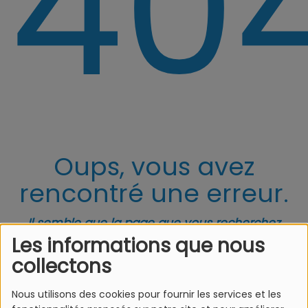
40
Oups, vous avez
rencontré une erreur.
Il semble que la page que vous recherchez
n’existe plus.
Les informations que nous
collectons
Nous utilisons des cookies pour fournir les services et les