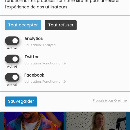
fonctionnalités proposés sur notre site et pour améliorer
L'Equipe Azur FM
l'expérience de nos utilisateurs.
Tout accepter
Tout refuser
Analytics
Utilisation: Analyse
Activé
Twitter
Utilisation: Fonctionnalité
Activé
Facebook
Utilisation: Fonctionnalité
Activé
Propulsé par Orejime
Sauvegarder