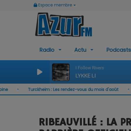
Espace membre
Radio
Actu
Podcasts
I Follow Rivers
LYKKE LI
Turckheim : Les rendez-vous du mois d'août
Munster
RIBEAUVILLÉ : LA 