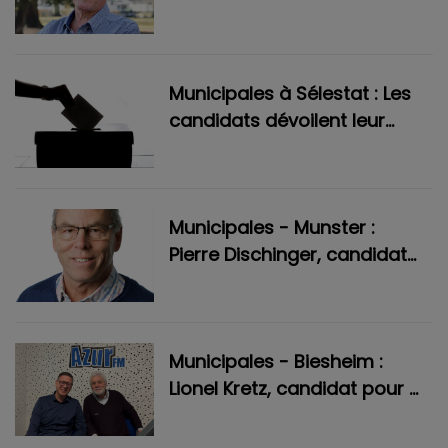
l'espoir pour la ville »
Municipales à Sélestat : Les
candidats dévoilent leur
programme
Municipales - Munster :
Pierre Dischinger, candidat
du « faire ensemble »
Municipales - Biesheim :
Lionel Kretz, candidat pour «
bien vivre, bien grandir et
bien vieillir »