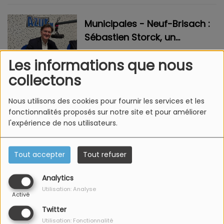
Municipales - Neuf-Brisach :
Sébastien Storck, un
candidat « attaché au
Les informations que nous
territoire et à la commune »
collectons
Sainte-Marie-aux-Mines :
Nous utilisons des cookies pour fournir les services et les
Quatre listes s’affrontent
fonctionnalités proposés sur notre site et pour améliorer
pour briguer la mairie
l'expérience de nos utilisateurs.
Tout accepter
Tout refuser
<
1
2
3
4
5
6
7
8
>
Analytics
Utilisation: Analyse
Activé
Twitter
Utilisation: Fonctionnalité