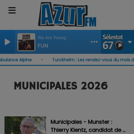
We Are Young
FUN
ulance Alpine
Turckheim : Les rendez-vous du mois d'a
MUNICIPALES 2026
Municipales - Munster :
Thierry Kientz, candidat de «