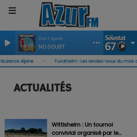
Don t speak
NO DOUBT
ulance Alpine
Turckheim : Les rendez-vous du mois d'a
ACTUALITÉS
Wittisheim : Un tournoi
convivial organisé par le