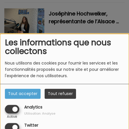
Joséphine Hochwelker,
représentante de l’Alsace à
Miss Teen Belleza France
2026
Les informations que nous
collectons
Fessenheim : la Fête de
l'amitié a réuni près de 2000
Nous utilisons des cookies pour fournir les services et les
visiteurs
fonctionnalités proposés sur notre site et pour améliorer
l'expérience de nos utilisateurs.
Tout accepter
Tout refuser
<
1
2
3
4
5
6
7
8
9
10
>
Analytics
Utilisation: Analyse
Activé
Twitter