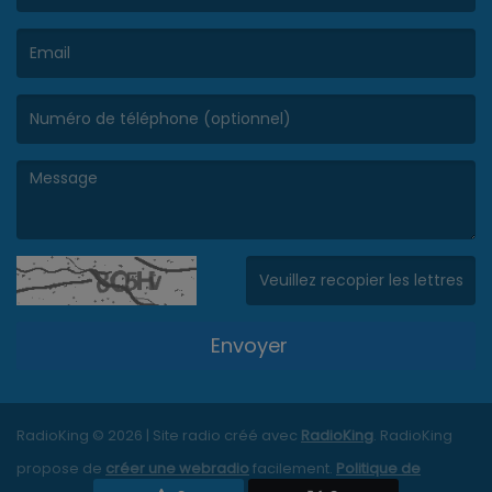
(Le nom est obligatoire. )
(L’email est obligatoire. )
(Le message est obligatoire. )
(Captcha invalide. )
Envoyer
RadioKing © 2026 | Site radio créé avec
RadioKing
. RadioKing
propose de
créer une webradio
facilement.
Politique de