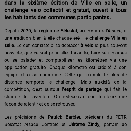
dans la sixi
è
me édition de Ville en s
elle, un
challenge v
élo collectif et gratuit, ouvert à tous
les habitants des communes participantes.
Depuis 2020, la
région de Sélestat
, au cœur de l'Alsace, a
une tradition bien à elle chaque été : le
challenge Ville en
s
elle
.
Le défi consiste à se dé
placer
à vélo
le plus souvent
possible, que ce soit pour aller travailler, faire ses courses
ou se balader et comptabiliser les kilom
è
tres via une
application gratuite. Chaque kilom
è
tre est crédité à
son
équipe et à sa commune. Celle qui cumule le plus de
distance remporte le challenge.
Mais au-delà
de la
comp
étition, c'est surtout l'
esprit de partage
qui fait le
charme de l'aventure. On redécouvre son territoire, une
façon de ralentir et de se retrouver.
Les précisions de
Patrick Barbier
, président du PETR
Sélestat Alsace Centrale et
Jérôme Zindy
, parrain de