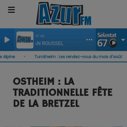
Tout s en va
GAETAN ROUSSEL
lpine
Turckheim : Les rendez-vous du mois d'août
OSTHEIM : LA
TRADITIONNELLE FÊTE
DE LA BRETZEL