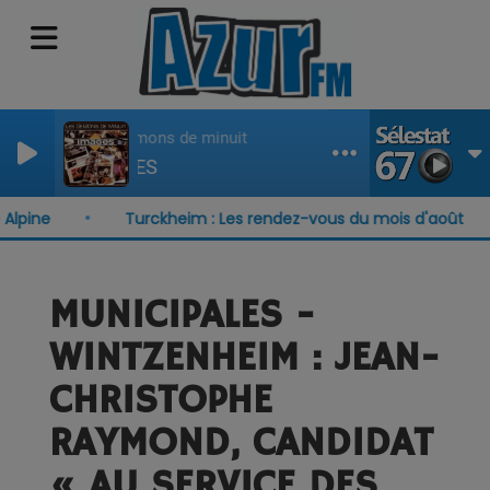
Les demons de minuit
IMAGES
ne
Turckheim : Les rendez-vous du mois d'août
MUNICIPALES -
WINTZENHEIM : JEAN-
CHRISTOPHE
RAYMOND, CANDIDAT
« AU SERVICE DES