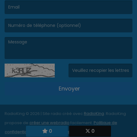
(L’email est obligatoire. )
(Le message est obligatoire. )
(Captcha invalide. )
Envoyer
RadioKing © 2026 | Site radio créé avec
RadioKing
. RadioKing
propose de
créer une webradio
facilement.
Politique de
0
0
confidentialité
|
Mentions légales