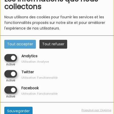
collectons
Au total,
21 projections
sont proposées en ce mois d’avril
au cinéma La Bouilloire de Marckolsheim. Le
programme
Nous utilisons des cookies pour fournir les services et les
complet
est à retrouver sur le site internet
labouilloire.fr
.
fonctionnalités proposés sur notre site et pour améliorer
l'expérience de nos utilisateurs.
Propos recueillis par Solène Martin / © Crédit photo :
Bartosch Salmanski
Tout accepter
Tout refuser
Analytics
Voir aussi
Utilisation: Analyse
Activé
Twitter
Utilisation: Fonctionnalité
Activé
Facebook
Utilisation: Fonctionnalité
Activé
Mittlach : Visites
Turckheim : Les
Propulsé par Orejime
Sauvegarder
guidées du Musée de
rendez-vous du mois