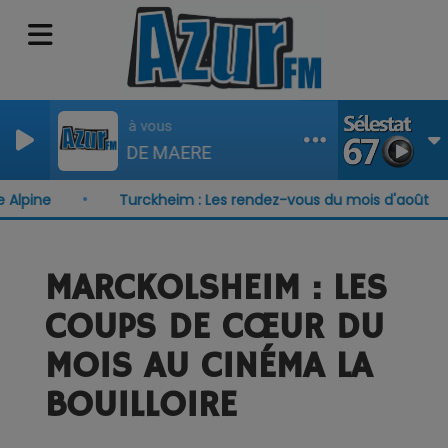
Je pense à vous
PIERRE DE MAERE
pine
Turckheim : Les rendez-vous du mois d'août
MARCKOLSHEIM : LES
COUPS DE CŒUR DU
MOIS AU CINÉMA LA
BOUILLOIRE