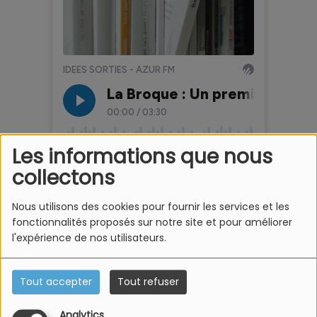
Les informations que nous
collectons
Nous utilisons des cookies pour fournir les services et les
fonctionnalités proposés sur notre site et pour améliorer
l'expérience de nos utilisateurs.
Informations pratiques :
Dimanche 7 juin 2026, de 10h à 18h
Tout accepter
Tout refuser
Salle polyvalente – 166, rue du Général de Gaulle 67130 La
Broque
Analytics