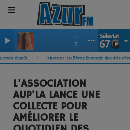
Let s groove
EARTH WIND AND FIRE
is d'août
Munster : La 8ème Biennale des Arts s'installe
L'ASSOCIATION
AUP'LA LANCE UNE
COLLECTE POUR
AMÉLIORER LE
QUOTIDIEN DES