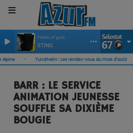
Fields of gold
STING
ine
Turckheim : Les rendez-vous du mois d'août
BARR : LE SERVICE
ANIMATION JEUNESSE
SOUFFLE SA DIXIÈME
BOUGIE