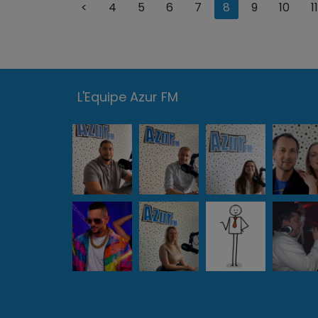
<
4
5
6
7
8
9
10
11
résumé de ce
L'Equipe Azur FM