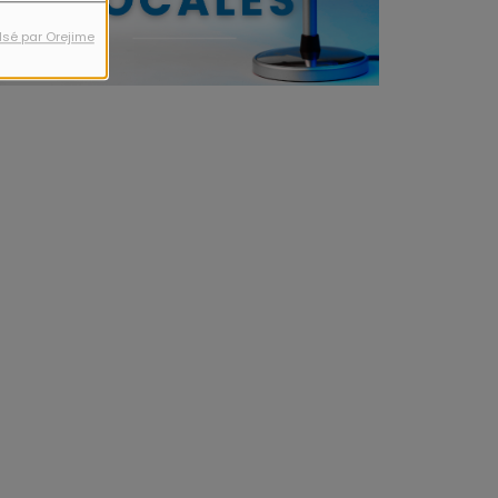
lsé par Orejime