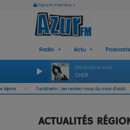
Espace membre
Radio
Actu
Podcasts
Shoop shoop song
CHER
ne
Turckheim : Les rendez-vous du mois d'août
ACTUALITÉS RÉGIO