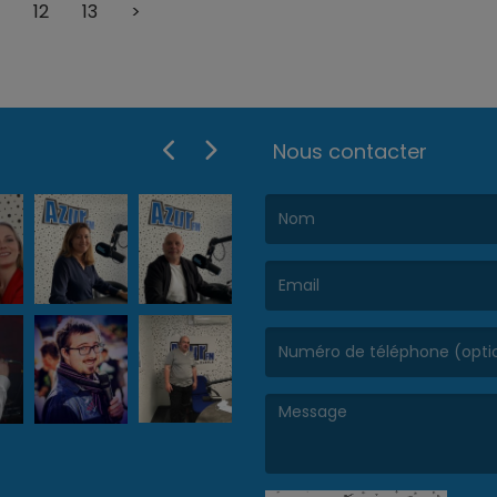
12
13
>
t entretien : Le grand jour est arrivé......
Nous contacter
(Le nom est obligatoire. )
(L’email est obligatoire. )
(Le message est obligatoire. )