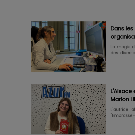
Dans les 
organisat
La magie d
des diverse
humaniste
agrémente
préparation
de 70 rende
avec Elodie
l’artiste 
L'Alsace
déambulatio
Marion Li
L'autrice 
"Embrasse-
publié en m
roman qui 
voulais qu