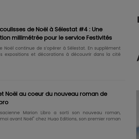
coulisses de Noël à Sélestat #4 : Une
ion millimétrée pour le service Festivités
e Noël continue de s’opérer à Sélestat. En supplément
s expositions et décorations à découvrir dans la cité
, des animations sont également proposées pour
r le parcours des visiteurs. Un long travail de
 et d’organisation a été nécessaire pour accueillir plus
z-vous pendant toute la durée des festivités. Entretien
 Feldner, chargée de la coordination des animations, et
strasbourgeoise Sekhamet, qui propose notamment des
 et Noël au coeur du nouveau roman de
ns autour du personnage......
bro
alsacienne Marion Libro a sorti son nouveau roman,
moi avant Noël" chez Hugo Editions, son premier roman
aison d'édition après plusieurs années d'autoédition. Un
se déroule à Colmar pendant les marchés de Noël. "Je
e cela se passe en Alsace et qu'on y aborde Noël.