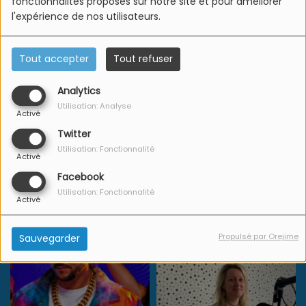
fonctionnalités proposés sur notre site et pour améliorer
L'Equipe Azur FM
l'expérience de nos utilisateurs.
Tout accepter
Tout refuser
Analytics
Utilisation: Analyse
Activé
Twitter
Utilisation: Fonctionnalité
Activé
Facebook
Utilisation: Fonctionnalité
Activé
Propulsé par Orejime
Sauvegarder