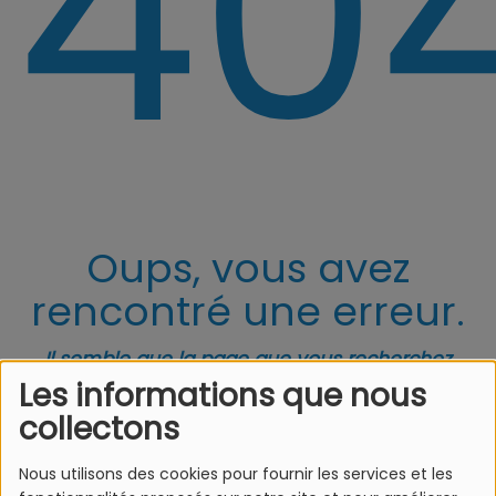
40
Oups, vous avez
rencontré une erreur.
Il semble que la page que vous recherchez
n’existe plus.
Les informations que nous
collectons
Nous utilisons des cookies pour fournir les services et les