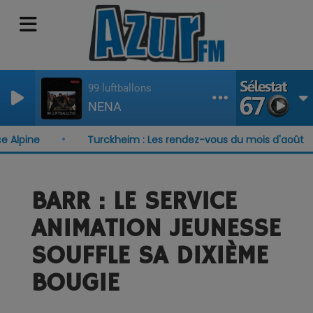
99 luftballons
NENA
pine
Turckheim : Les rendez-vous du mois d'août
BARR : LE SERVICE
ANIMATION JEUNESSE
SOUFFLE SA DIXIÈME
BOUGIE