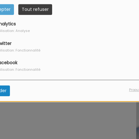
epter
Tout refuser
nalytics
ilisation: Analyse
g
witter
ilisation: Fonctionnalité
acebook
ilisation: Fonctionnalité
Propu
der