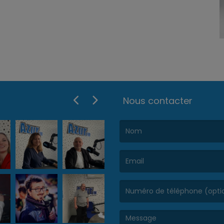
Nous contacter
(Le nom est obligatoire. )
(L’email est obligatoire. )