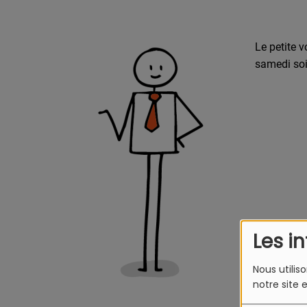
Le petite 
samedi soi
Les i
Nous utilis
notre site 