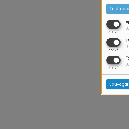
Tout acc
A
Ut
Activé
T
Ut
Activé
F
Ut
Activé
Sauvegar