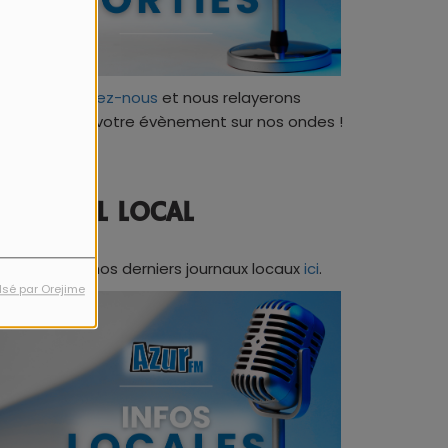
Contactez-nous
et nous relayerons
ratuitement votre évènement sur nos ondes !
JOURNAL LOCAL
Retrouvez nos derniers journaux locaux
ici
.
lsé par Orejime