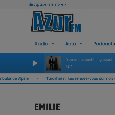
Espace membre
Radio
Actu
Podcasts
You re the best thing about
U2
ulance Alpine
Turckheim : Les rendez-vous du mois d'a
EMILIE